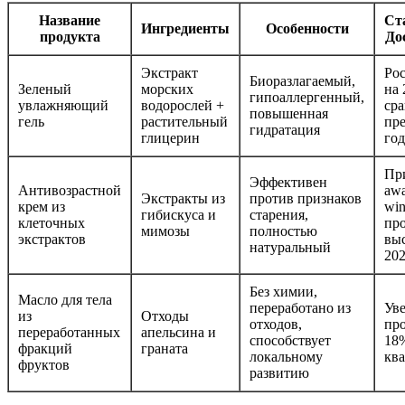
Название
Ст
Ингредиенты
Особенности
продукта
До
Экстракт
Ро
Биоразлагаемый,
Зеленый
морских
на
гипоаллергенный,
увлажняющий
водорослей +
ср
повышенная
гель
растительный
пр
гидратация
глицерин
го
Пр
Эффективен
Антивозрастной
awa
Экстракты из
против признаков
крем из
win
гибискуса и
старения,
клеточных
пр
мимозы
полностью
экстрактов
вы
натуральный
20
Без химии,
Масло для тела
переработано из
Ув
из
Отходы
отходов,
пр
переработанных
апельсина и
способствует
18%
фракций
граната
локальному
ква
фруктов
развитию