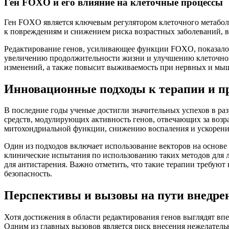
Ген FOXO и его влияние на клеточные процессы
Ген FOXO является ключевым регулятором клеточного метаболи
к повреждениям и снижением риска возрастных заболеваний, в 
Редактирование генов, усиливающее функции FOXO, показало 
увеличению продолжительности жизни и улучшению клеточног
изменений, а также повысит выживаемость при нервных и мыш
Инновационные подходы к терапии и п
В последние годы ученые достигли значительных успехов в раз
средств, модулирующих активность генов, отвечающих за воз
митохондриальной функции, снижению воспаления и ускорени
Один из подходов включает использование векторов на основе
клинические испытания по использованию таких методов для 
для антистарения. Важно отметить, что такие терапии требую
безопасность.
Перспективы и вызовы на пути внедрен
Хотя достижения в области редактирования генов выглядят вп
Одним из главных вызовов является риск внесения нежелательн