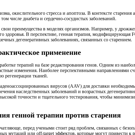
зма, окислительного стресса и апоптоза. В контексте старени
том числе диабета и сердечно-сосудистых заболеваний.
свои преимущества в моделях организмов. Например, у дрожжев
о здоровья. В перспективе, генная терапия, модифицирующая 
ечных дегенеративных заболеваниях, связанных со старением.
рактическое применение
работке терапий на базе редактирования генов. Одним из наибо
растные изменения. Наиболее перспективными направлениями с
ю регенерации тканей.
 аденоассоциированных вирусов (AAV) для доставки необходимы
лечения наследственных заболеваний и возрастных дегенератив
т высокой точности и тщательного тестирования, чтобы миними
ия генной терапии против старения
ечатляюще, перед учеными стоит ряд проблем, связанных с безо
ых мутаций или off-target эффектов, которые могут привести к