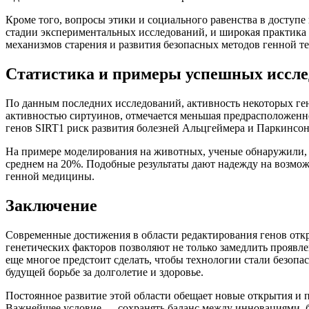
Кроме того, вопросы этики и социального равенства в доступе
стадии экспериментальных исследований, и широкая практика 
механизмов старения и развития безопасных методов генной т
Статистика и примеры успешных иссл
По данным последних исследований, активность некоторых ге
активностью сиртуинов, отмечается меньшая предрасположенно
генов SIRT1 риск развития болезней Альцгеймера и Паркинсон
На примере моделирования на животных, ученые обнаружили
среднем на 20%. Подобные результаты дают надежду на возмо
генной медицины.
Заключение
Современные достижения в области редактирования генов отк
генетических факторов позволяют не только замедлить проявл
еще многое предстоит сделать, чтобы технологии стали безоп
будущей борьбе за долголетие и здоровье.
Постоянное развитие этой области обещает новые открытия и 
Важнейшее условие — сохранять баланс между инновациями, б