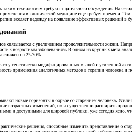
 к таким технологиям требуют тщательного обсуждения. На сего
применения в клинической медицине еще требует времени. Тем н
ерапии вселяет надежду на появление эффективных решений в б
едований
нов связывается с увеличением продолжительности жизни. Напр
сть к возрастным заболеваниям. В одном из крупных мета-анал
а снижен на 25-30%.
, что у генетически модифицированных мышей с усиленной ак
жность применения аналогичных методов в терапии человека и 
рывают новые горизонты в борьбе со старением человека. Уси
ение возрастных изменений, но и существенно расширить продол
асными и доступными для широкой публики, уже сегодня ясно, 
практические решения, способные изменить представление о ста
езопасностью и этическими стандартами, чтобы обеспечить ма