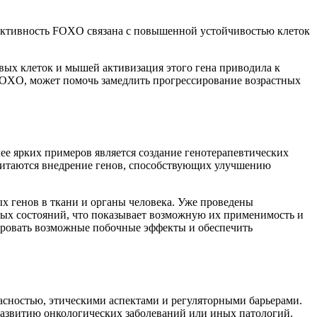
я активность FOXO связана с повышенной устойчивостью клеток
ых клеток и мышей активизация этого гена приводила к
FOXO, может помочь замедлить прогрессирование возрастных
лее ярких примеров является создание генотерапевтических
читаются внедрение генов, способствующих улучшению
х генов в ткани и органы человека. Уже проведены
ных состояний, что показывает возможную их применимость и
зировать возможные побочные эффекты и обеспечить
пасностью, этическими аспектами и регуляторными барьерами.
 развитию онкологических заболеваний или иных патологий.