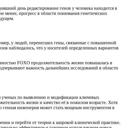
дняшний день редактирование генов у человека находится в
е менее, прогресс в области понимания генетических
удущем.
имер, у людей, перенесших гены, связанные с повышенной
изов наблюдалось, что у носителей определенных вариантов
тивностью FOXO продолжительность жизни повышалась в
подчеркивают важность дальнейших исследований в области
лия ученых по выявлению и модификации ключевых
жительность жизни и качество её в пожилом возрасте. Хотя
что генная инженерия может стать мощным инструментом в
рении и перейти от теории к широкой клинической практике.
ксимально эффективное и гуманное использование новых