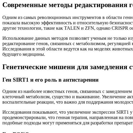
Современные методы редактирования ге
Одним из самых революционных инструментов в области генно
показала высокую эффективность и относительную безопасност
другие технологии, такие как TALEN и ZFN, однако CRISPR ос
Использование данных методов позволяет ученым не только из
редактирование генов, связанных с метаболизмом, регуляцией 
Исследования в этой области ведутся как на моделях животных,
будущего медицины.
Генетические мишени для замедления 
Ген SIRT1 и его роль в антистарении
Одним из наиболее известных генов, связанных с замедление
клеточный метаболизм, существо и выживание. Увеличение ак
воспалительные реакции, что важно для поддержания молодост
Исследования показывают, что увеличение экспрессии SIRT1 
продемонстрировали, что генная терапия, направленная на по
подобные подходы могут применяться для разработки препарат