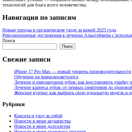
технологий для блага всего человечества.
Навигация по записям
Новые тренды в органическом уходе за кожей 2025 года
Революционные достижения в лечении Альцгеймера с использо
Поиск
Поиск
Свежие записи
iPhone 17 Pro Max — новый уровень производительности
Обучение на врача-косметолога
Лечение и имплантация зубов: как восстановить улыбку и
Лечение кариеса зубов: от первых симптомов до здорово
Женские куртки: как выбрать свою идеальную модель и н
Рубрики
Красота и уход за собой
Новости в мире акушерства
Новости в мире долголетия
Новости в мире здорового питания