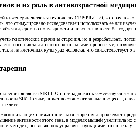
нов и их роль в антивозрастной медици
й инженерии является технология CRISPR-Cas9, которая позвол
ь, что стимулировало исследователей использовать её для изуч
таётся лидером по популярности и перспективности благодаря п
учать генетические причины старения, но и разрабатывать потен
клеточного цикла и антивоспалительными процессами, позволяет
 так и на клеточных культурах человека, что свидетельствует о
старения
м старения, является SIRT1. Он принадлежит к семейству сирт
тивности SIRT1 стимулирует восстановительные процессы, спо
и тканей.
у млекопитающих снижает признаки старения и продлевает продо
вышение активности этого гена, в моделях мышей увеличила их
ов и методик, позволяющих управлять функциями этого гена у ч