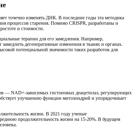
не
яет точечно изменять ДНК. В последние годы эта методика
ения процессов старения. Помимо CRISPR, разработаны и
ростоте и стоимости.
циальные терапии для его замедления. Например,
 замедлить дегенеративные изменения в тканях и органах.
 высокой потенциальной значимости таких разработок для
уинов — NAD+-зависимых гистоновых деацетилаз, регулирующих
собствует улучшению функции митохондрий и упорядочивает
лжительность жизни. В 2021 году ученые
 среднюю продолжительность жизни на 15-20%. В будущем
еловека.