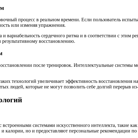
мм
вочный процесс в реальном времени. Если пользователь испыты
ность или изменяя упражнения.
 и вариабельность сердечного ритма и в соответствии с этим р
и результативному восстановлению.
м
осстановлении после тренировок. Интеллектуальные системы м
таких технологий увеличивает эффективность восстановления на
ых людей, которые не могут позволить себе долгий перерыв из-
ологий
с встроенными системами искусственного интеллекта, такие ка
и и калории, но и предоставляют персональные рекомендации по