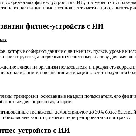
сти современных фитнес-устройств с ИИ, примеры их использов
асти персонализации помогают повысить мотивацию, снизить рис
звитии фитнес-устройств с ИИ
ных
 которые собирают данные о движениях, пульсе, уровне кислоро
сто фиксируются, а подвергаются сложному анализу для выявле
ажнение влияет на организм пользователя, и предлагать коррек
й персонализации и повышения мотивации за счет получения бол
аны тренировки, основанные на цели пользователя, его физиче
аботанные для широкой аудитории.
нтированные тренажеры, демонстрируют до 30% более быстрый п
 и безопасные занятия, избегая перетренированности и травм.
тнес-устройств с ИИ