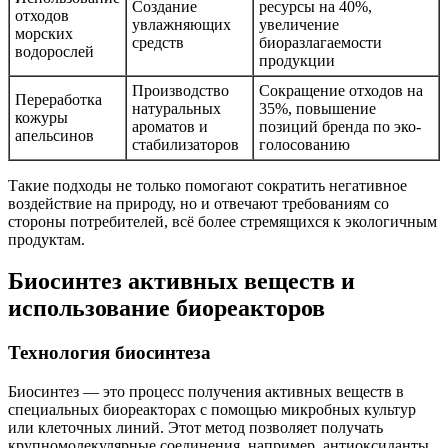
Создание
ресурсы на 40%,
отходов
увлажняющих
увеличение
морских
средств
биоразлагаемости
водорослей
продукции
Производство
Сокращение отходов на
Переработка
натуральных
35%, повышение
кожуры
ароматов и
позиций бренда по эко-
апельсинов
стабилизаторов
голосованию
Такие подходы не только помогают сократить негативное
воздействие на природу, но и отвечают требованиям со
стороны потребителей, всё более стремящихся к экологичным
продуктам.
Биосинтез активных веществ и
использование биореакторов
Технология биосинтеза
Биосинтез — это процесс получения активных веществ в
специальных биореакторах с помощью микробных культур
или клеточных линий. Этот метод позволяет получать
крупномолекулярные соединения, например, антиоксиданты,