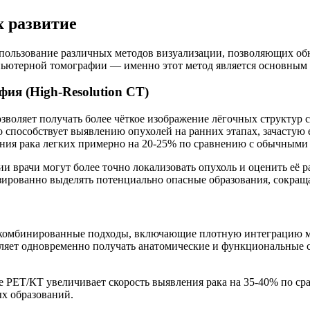
х развитие
пользование различных методов визуализации, позволяющих обн
пьютерной томографии — именно этот метод является основным 
я (High-Resolution CT)
воляет получать более чёткое изображение лёгочных структур 
 способствует выявлению опухолей на ранних этапах, зачастую 
ния рака легких примерно на 20-25% по сравнению с обычными
ии врачи могут более точно локализовать опухоль и оценить её р
ированно выделять потенциально опасные образования, сокраща
 комбинированные подходы, включающие плотную интеграцию м
яет одновременно получать анатомические и функциональные св
е PET/КТ увеличивает скорость выявления рака на 35-40% по с
х образований.