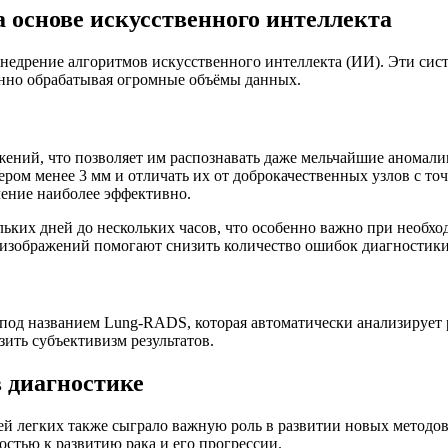
 основе искусственного интеллекта
внедрение алгоритмов искусственного интеллекта (ИИ). Эти сис
онно обрабатывая огромные объёмы данных.
ений, что позволяет им распознавать даже мельчайшие аномали
ером менее 3 мм и отличать их от доброкачественных узлов с т
чение наиболее эффективно.
ьких дней до нескольких часов, что особенно важно при необхо
и изображений помогают снизить количество ошибок диагностик
од названием Lung-RADS, которая автоматически анализирует р
ить субъективизм результатов.
 диагностике
ей легких также сыграло важную роль в развитии новых методо
стью к развитию рака и его прогрессии.