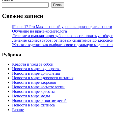
Поиск
Свежие записи
iPhone 17 Pro Max — новый уровень производительности
Обучение на врача-косметолога
Лечение и имплантация зубов: как восстановить улыбку и
Лечение кариеса зубов: от первых симптомов до здорово
Женские куртки: как выбрать свою идеальную модель и н
Рубрики
Красота и уход за собой
Новости в мире акушерства
Новости в мире долголетия
Новости в мире здорового питания
Новости в мире здоровья
Новости в мире косметологии
Новости в мире красоты
Новости в мире моды
Новости в мире развитие детей
Новости в мире фитнеса
Разное