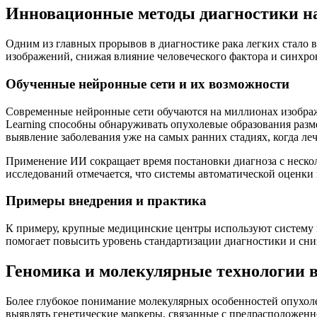
Инновационные методы диагностики на
Одним из главных прорывов в диагностике рака легких стало 
изображений, снижая влияние человеческого фактора и синхр
Обученные нейронные сети и их возможности
Современные нейронные сети обучаются на миллионах изображ
Learning способны обнаруживать опухолевые образования разм
выявление заболевания уже на самых ранних стадиях, когда ле
Применение ИИ сокращает время постановки диагноза с нескол
исследований отмечается, что системы автоматической оценк
Примеры внедрения и практика
К примеру, крупные медицинские центры используют систему п
помогает повысить уровень стандартизации диагностики и сниз
Геномика и молекулярные технологии в
Более глубокое понимание молекулярных особенностей опухол
выявлять генетические маркеры, связанные с предрасположенно