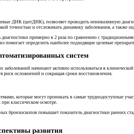
евые ДНК (цитДНК), позволяет проводить неинвазивную диагнос
окой точностью и отслеживать динамику заболевания, а также о
ь диагностики примерно в 2 раза по сравнению с традиционным
лиз помогает определить наиболее подходящие целевые препарат
автоматизированных систем
х заболеваний начинают активно использоваться в клинической
я риск осложнений и сокращая сроки восстановления.
ами, которые могут проникать в самые труднодоступные участк
 при классическом осмотре.
нных бронхоскопов повышает показатель диагностики ранних ста
спективы развития