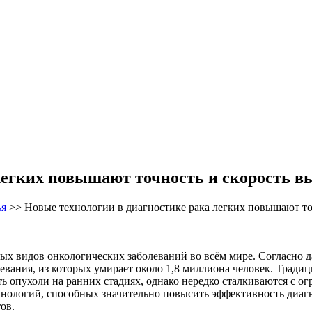
легких повышают точность и скорость в
ья
>>
Новые технологии в диагностике рака легких повышают то
ных видов онкологических заболеваний во всём мире. Согласно
левания, из которых умирает около 1,8 миллиона человек. Трад
 опухоли на ранних стадиях, однако нередко сталкиваются с ог
ологий, способных значительно повысить эффективность диагно
ов.