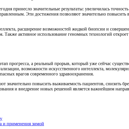
годня принесло значительные результаты: увеличилась точность 
аправленным. Эти достижения позволяют значительно повысить 
теллекта, расширение возможностей жидкой биопсии и совершен
м. Также активное использование геномных технологий откроет
этап прогресса, а реальный прорыв, который уже сейчас существ
лизации, возможности искусственного интеллекта, молекулярн
опасных врагов современного здравоохранения.
ют значительно повысить выживаемость пациентов, снизить бр
дования и внедрение новых решений является важнейшим напра
ду
ра и применения зимой