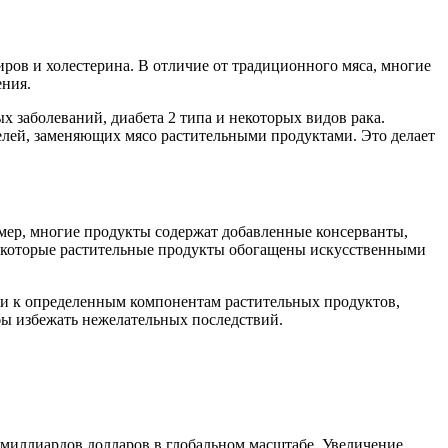
ов и холестерина. В отличие от традиционного мяса, многие
ения.
х заболеваний, диабета 2 типа и некоторых видов рака.
лей, заменяющих мясо растительными продуктами. Это делает
мер, многие продукты содержат добавленные консерванты,
 некоторые растительные продукты обогащены искусственными
ии к определенным компонентам растительных продуктов,
бы избежать нежелательных последствий.
 миллиардов долларов в глобальном масштабе. Увеличение