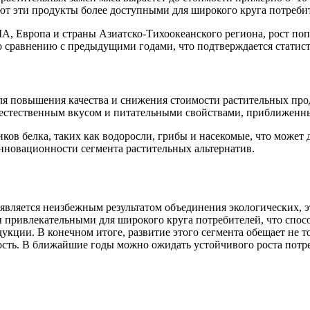
ют эти продукты более доступными для широкого круга потреби
ША, Европа и страны Азиатско-Тихоокеанского региона, рост поп
 сравнению с предыдущими годами, что подтверждается статист
ля повышения качества и снижения стоимости растительных про
е естественным вкусом и питательными свойствами, приближенн
иков белка, таких как водоросли, грибы и насекомые, что може
инновационности сегмента растительных альтернатив.
у является неизбежным результатом объединения экологических,
 привлекательными для широкого круга потребителей, что спос
укции. В конечном итоге, развитие этого сегмента обещает не т
сть. В ближайшие годы можно ожидать устойчивого роста потре