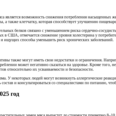
са является возможность снижения потребления насыщенных жир
, а также клетчатку, которая способствует улучшению пищевар
ельных белков связано с уменьшением риска сердечно-сосудисты
х в США, отмечается снижение уровня холестерина у потребите
е и ищущих способы уменьшить риск хронических заболеваний.
тивы также могут иметь свои недостатки и ограничения. Напри
треблении может негативно сказаться на здоровье. Кроме того,
тов относительно их усваиваемости и безопасности.
зма. У некоторых людей могут возникнуть аллергические реакц
ь состав и консультироваться со специалистами по питанию, что
025 год
 растительных замен мяса вырастет до стоимости примерно 8–10