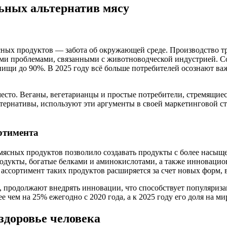
ьных альтернатив мясу
ных продуктов — забота об окружающей среде. Производство т
скими проблемами, связанными с животноводческой индустрией.
пищи до 90%. В 2025 году всё больше потребителей осознают ва
есто. Веганы, вегетарианцы и простые потребители, стремящиес
тернативы, используют эти аргументы в своей маркетинговой ст
ртимента
мясных продуктов позволило создавать продукты с более насы
родукты, богатые белками и аминокислотами, а также инноваци
ассортимент таких продуктов расширяется за счет новых форм, 
ds, продолжают внедрять инновации, что способствует популяриз
е чем на 25% ежегодно с 2020 года, а к 2025 году его доля на 
здоровье человека