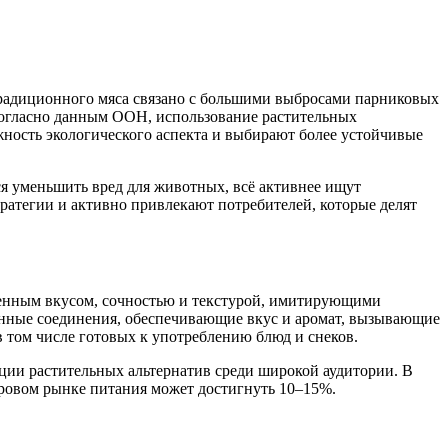
радиционного мяса связано с большими выбросами парниковых
 Согласно данным ООН, использование растительных
жность экологического аспекта и выбирают более устойчивые
я уменьшить вред для животных, всё активнее ищут
ратегии и активно привлекают потребителей, которые делят
щенным вкусом, сочностью и текстурой, имитирующими
онные соединения, обеспечивающие вкус и аромат, вызывающие
в том числе готовых к употреблению блюд и снеков.
ации растительных альтернатив среди широкой аудитории. В
мировом рынке питания может достигнуть 10–15%.