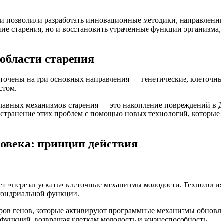
и позволили разработать инновационные методики, направленны
ние старения, но и восстановить утраченные функции организма
 области старения
доточены на три основных направления — генетические, клеточ
стом.
главных механизмов старения — это накопление повреждений в
странение этих проблем с помощью новых технологий, которые р
овека: принцип действия
яет «перезапускать» клеточные механизмы молодости. Технолог
охондриальной функции.
ров генов, которые активируют программные механизмы обновле
ункций, возвращая клеткам молодость и жизнеспособность.