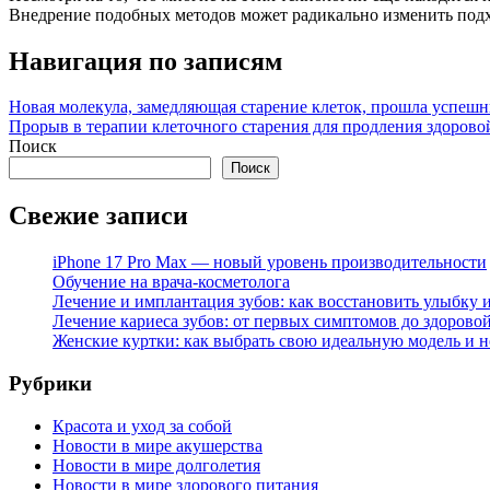
Внедрение подобных методов может радикально изменить подхо
Навигация по записям
Новая молекула, замедляющая старение клеток, прошла успеш
Прорыв в терапии клеточного старения для продления здоров
Поиск
Поиск
Свежие записи
iPhone 17 Pro Max — новый уровень производительности
Обучение на врача-косметолога
Лечение и имплантация зубов: как восстановить улыбку и
Лечение кариеса зубов: от первых симптомов до здорово
Женские куртки: как выбрать свою идеальную модель и н
Рубрики
Красота и уход за собой
Новости в мире акушерства
Новости в мире долголетия
Новости в мире здорового питания