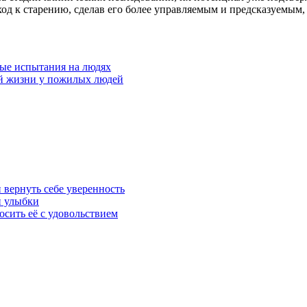
д к старению, сделав его более управляемым и предсказуемым, 
ные испытания на людях
ой жизни у пожилых людей
 вернуть себе уверенность
й улыбки
осить её с удовольствием