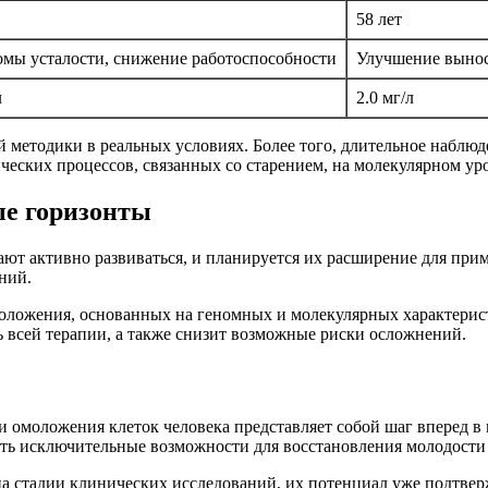
58 лет
мы усталости, снижение работоспособности
Улучшение вынос
л
2.0 мг/л
 методики в реальных условиях. Более того, длительное наблю
еских процессов, связанных со старением, на молекулярном ур
ые горизонты
ют активно развиваться, и планируется их расширение для при
ний.
ложения, основанных на геномных и молекулярных характерист
 всей терапии, а также снизит возможные риски осложнений.
 омоложения клеток человека представляет собой шаг вперед в
ать исключительные возможности для восстановления молодости 
я на стадии клинических исследований, их потенциал уже подтве