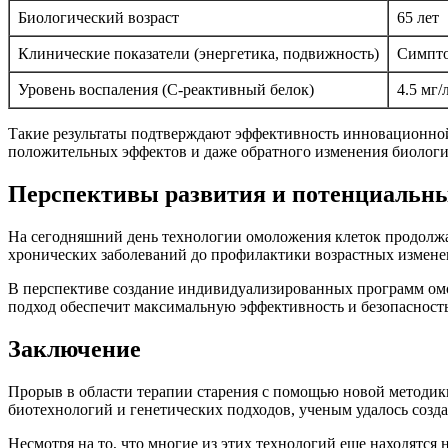
Биологический возраст
65 лет
Клинические показатели (энергетика, подвижность)
Симпто
Уровень воспаления (C-реактивный белок)
4.5 мг/
Такие результаты подтверждают эффективность инновационной
положительных эффектов и даже обратного изменения биологич
Перспективы развития и потенциальн
На сегодняшний день технологии омоложения клеток продолжа
хронических заболеваний до профилактики возрастных измене
В перспективе создание индивидуализированных программ омо
подход обеспечит максимальную эффективность и безопасность
Заключение
Прорыв в области терапии старения с помощью новой методики
биотехнологий и генетических подходов, ученым удалось созд
Несмотря на то, что многие из этих технологий еще находятс