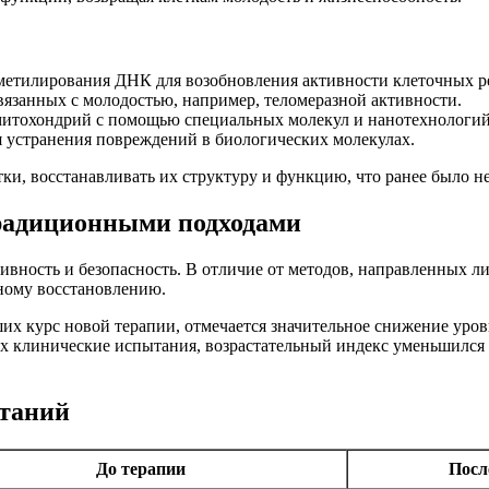
метилирования ДНК для возобновления активности клеточных ре
вязанных с молодостью, например, теломеразной активности.
итохондрий с помощью специальных молекул и нанотехнологий
 устранения повреждений в биологических молекулах.
тки, восстанавливать их структуру и функцию, что ранее было
радиционными подходами
вность и безопасность. В отличие от методов, направленных ли
ьному восстановлению.
х курс новой терапии, отмечается значительное снижение уровн
х клинические испытания, возрастательный индекс уменьшился в
таний
До терапии
Посл