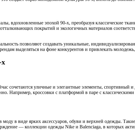
ы, вдохновленные эпохой 90-х, преобразуя классические ткан
отталкивающих покрытий и экологичных материалов соответств
альность позволяют создавать уникальные, индивидуализирован
т брендам выделяться на фоне конкурентов и привлекать молодеж
-х
час сочетаются уличные и элегантные элементы, спортивный и 
нно. Например, кроссовки с платформой в паре с классическими
в моду в виде ярких аксессуаров, обуви и верхней одежды. Таки
рждение — коллекции одежды Nike и Balenciaga, в которых акти