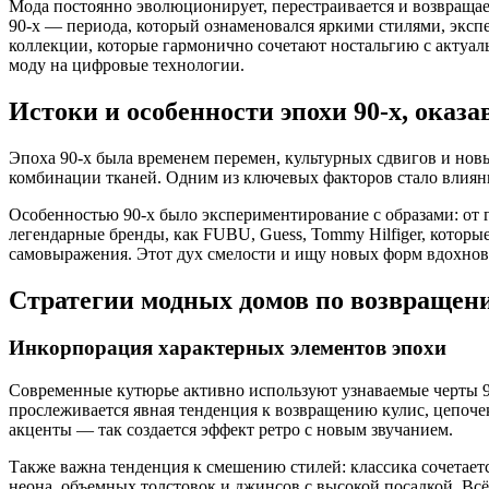
Мода постоянно эволюционирует, перестраивается и возвращае
90-х — периода, который ознаменовался яркими стилями, эксп
коллекции, которые гармонично сочетают ностальгию с актуаль
моду на цифровые технологии.
Истоки и особенности эпохи 90-х, оказ
Эпоха 90-х была временем перемен, культурных сдвигов и нов
комбинации тканей. Одним из ключевых факторов стало влияни
Особенностью 90-х было экспериментирование с образами: от 
легендарные бренды, как FUBU, Guess, Tommy Hilfiger, которы
самовыражения. Этот дух смелости и ищу новых форм вдохнов
Стратегии модных домов по возвращени
Инкорпорация характерных элементов эпохи
Современные кутюрье активно используют узнаваемые черты 90-
прослеживается явная тенденция к возвращению кулис, цепоч
акценты — так создается эффект ретро с новым звучанием.
Также важна тенденция к смешению стилей: классика сочетаетс
неона, объемных толстовок и джинсов с высокой посадкой. Всё 