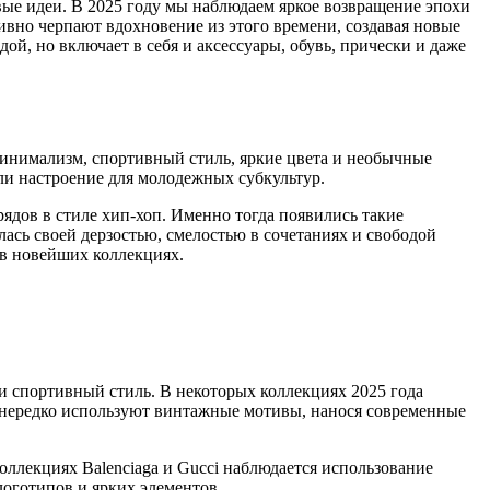
вые идеи. В 2025 году мы наблюдаем яркое возвращение эпохи
вно черпают вдохновение из этого времени, создавая новые
й, но включает в себя и аксессуары, обувь, прически и даже
минимализм, спортивный стиль, яркие цвета и необычные
ли настроение для молодежных субкультур.
ядов в стиле хип-хоп. Именно тогда появились такие
лась своей дерзостью, смелостью в сочетаниях и свободой
 в новейших коллекциях.
и спортивный стиль. В некоторых коллекциях 2025 года
и нередко используют винтажные мотивы, нанося современные
оллекциях Balenciaga и Gucci наблюдается использование
логотипов и ярких элементов.