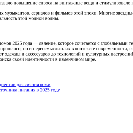
о вызвало повышение спроса на винтажные вещи и стимулировал
х музыкантов, сериалов и фильмов этой эпохи. Многие звездны
альность этой модной волны.
омов 2025 года — явление, которое сочетается с глобальными 
прошлого, но и переосмыслить их в контексте современности, 
от одежды и аксессуаров до технологий и культурных настроений
иска своей идентичности в изменчивом мире.
диентов для сияния кожи
сточника питания в 2025 году