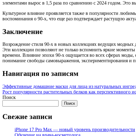
элементами вырос в 1,5 раза по сравнению с 2024 годом. Эт
Культурное влияние проявляется также в популярности любимы
воспоминания о 90-х, что еще раз подтверждает растущую акту
Заключение
Возрождение стиля 90-х в новых коллекциях ведущих модных д
Эти коллекции позволяют не только вспомнить яркие моменты 
времени. Влияние эпохи 90-х ощущается во всех сферах моды, 
понимание свободы самовыражения, экспериментирования и по
Навигация по записям
Эффективные домашние маски для лица из натуральных ингре
Рост популярности растительных белков как перспективного и
Поиск
Поиск
Свежие записи
iPhone 17 Pro Max — новый уровень производительности
Обучение на врача-косметолога