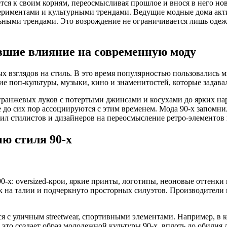
тся к своим корням, переосмысливая прошлое и внося в него но
ериментами и культурными трендами. Ведущие модные дома акти
ными трендами. Это возрождение не ограничивается лишь одеждо
авшие влияние на современную моду
ых взглядов на стиль. В это время популярностью пользовались 
е поп-культуры, музыки, кино и знаменитостей, которые задава
гранжевых луков с потертыми джинсами и косухами до ярких нар
е до сих пор ассоциируются с этим временем. Мода 90-х запомни
ил стилистов и дизайнеров на переосмысление ретро-элементов
ю стиля 90-х
х: oversized-крои, яркие принты, логотипы, неоновые оттенки 
ек на талии и подчеркнуто просторных силуэтов. Производител
я с уличным streetwear, спортивными элементами. Например, в к
это создает образ молодежной культуры 90-х, вплоть до обилия 