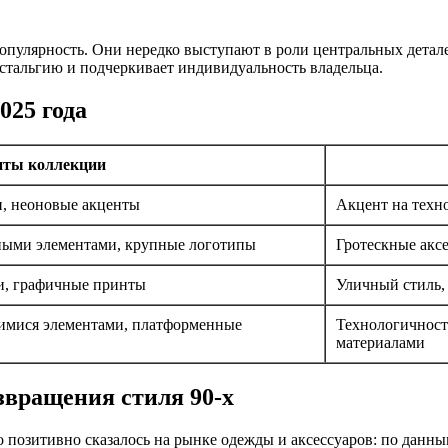
популярность. Они нередко выступают в роли центральных детале
стальгию и подчеркивает индивидуальность владельца.
025 года
нты коллекции
, неоновые акценты
Акцент на техн
жными элементами, крупные логотипы
Гротескные акс
ки, графичные принты
Уличный стиль,
щимися элементами, платформенные
Технологичность
материалами
звращения стиля 90-х
о позитивно сказалось на рынке одежды и аксессуаров: по данны