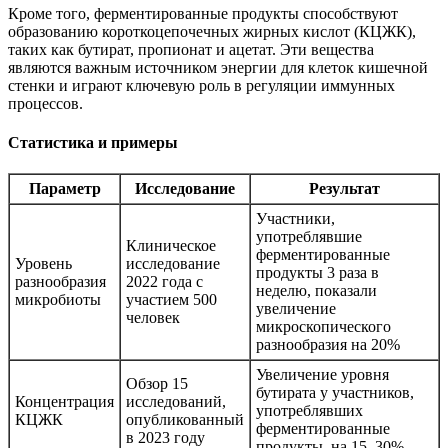
Кроме того, ферментированные продукты способствуют
образованию короткоцепочечных жирных кислот (КЦЖК),
таких как бутират, пропионат и ацетат. Эти вещества
являются важным источником энергии для клеток кишечной
стенки и играют ключевую роль в регуляции иммунных
процессов.
Статистика и примеры
Параметр
Исследование
Результат
Участники,
употреблявшие
Клиническое
ферментированные
Уровень
исследование
продукты 3 раза в
разнообразия
2022 года с
неделю, показали
микробиоты
участием 500
увеличение
человек
микроскопического
разнообразия на 20%
Увеличение уровня
Обзор 15
бутирата у участников,
Концентрация
исследований,
употреблявших
КЦЖК
опубликованный
ферментированные
в 2023 году
продукты, на 15–30%