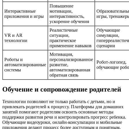
Повышение
Интерактивные
мотивации,
Образовательны
приложения и игры
интерактивность,
игры, тренажер
ускорение обучения
Реалистичные
Обучающие
VR и AR
ситуации,
симуляции,
технологии
практическое
гиперреалистич
применение навыков
сценарии
Мотивация,
Роботы и
персонализированное
Робот-логопед,
автоматизированные
развитие,
обучающие роб
системы
автоматизированная
обратная связь
Обучение и сопровождение родителей
Технологии позволяют не только работать с детьми, но и
привлекать родителей к процессу. Платформы для домашних
занятий помогают родителям освоить основные методы
поддержки развития речи и контролировать прогресс ребенка.
Обучающие видеоуроки, онлайн-консультации и мобильные
приложения делают процесс более доступным и понятным.