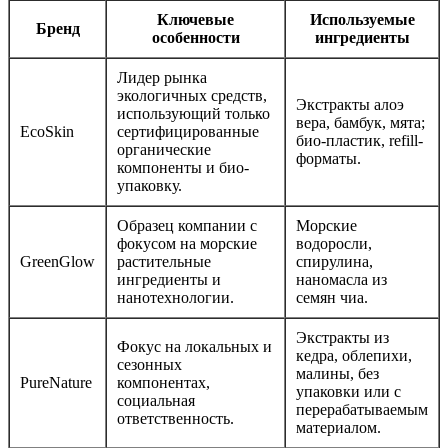
Ключевые
Используемые
Бренд
особенности
ингредиенты
Лидер рынка
экологичных средств,
Экстракты алоэ
использующий только
вера, бамбук, мята;
EcoSkin
сертифицированные
био-пластик, refill-
органические
форматы.
компоненты и био-
упаковку.
Образец компании с
Морские
фокусом на морские
водоросли,
GreenGlow
растительные
спирулина,
ингредиенты и
наномасла из
нанотехнологии.
семян чиа.
Экстракты из
Фокус на локальных и
кедра, облепихи,
сезонных
малины, без
PureNature
компонентах,
упаковки или с
социальная
перерабатываемым
ответственность.
материалом.