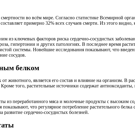
смертности во всём мире. Согласно статистике Всемирной орган
 составляет примерно 32% всех случаев смерти. Из этого видно,
дним из ключевых факторов риска сердечно-сосудистых заболев
роза, гипертонии и других патологиях. В последнее время раст
дистой системы. Новейшие исследования показывают, что введен
ние сосудов.
тным белком
от животного, является его состав и влияние на организм. В 
. Кроме того, растительные источники содержат антиоксиданты,
укты из переработанного мяса и молочные продукты с высоким 
ия показывают, что регулярное потребление растительного бел
 развитие сердечно-сосудистых болезней.
таты