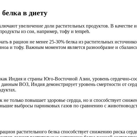
 белка в диету
лючают увеличение доли растительных продуктов. В качестве ис
 продукты из сои, например, тофу и tempeh.
ть в рацион не менее 25-30% белка из растительных источников
киноа и тофу. Важным моментом является разнообразие и сбалан
х как Индия и страны Юго-Восточной Азии, уровень сердечно-со
о данным ВОЗ, Индия демонстрирует уровень смертности от серд
дуктах.
к не только повышает здоровье сердца, но и способствует сниже
меньшие выбросы парниковых газов по сравнению с животноводс
рацион растительного белка способствует снижению риска серд