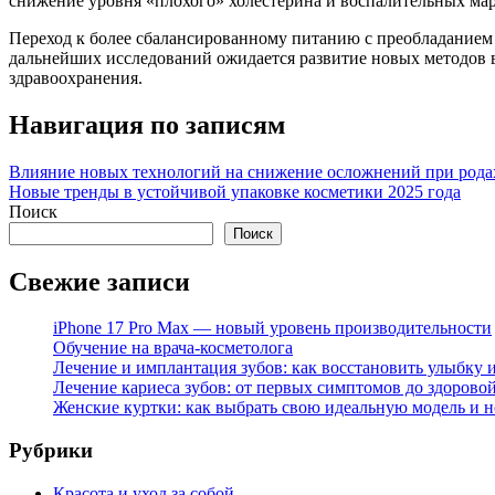
снижение уровня «плохого» холестерина и воспалительных мар
Переход к более сбалансированному питанию с преобладанием р
дальнейших исследований ожидается развитие новых методов в
здравоохранения.
Навигация по записям
Влияние новых технологий на снижение осложнений при родах
Новые тренды в устойчивой упаковке косметики 2025 года
Поиск
Поиск
Свежие записи
iPhone 17 Pro Max — новый уровень производительности
Обучение на врача-косметолога
Лечение и имплантация зубов: как восстановить улыбку и
Лечение кариеса зубов: от первых симптомов до здорово
Женские куртки: как выбрать свою идеальную модель и н
Рубрики
Красота и уход за собой