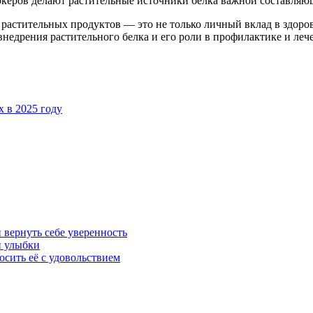
керов делают растительные источники белка важной составляющ
астительных продуктов — это не только личный вклад в здоровь
недрения растительного белка и его роли в профилактике и леч
 в 2025 году
 вернуть себе уверенность
й улыбки
осить её с удовольствием