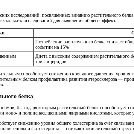
ских исследований, посвящённых влиянию растительного белка 
нескольких исследований для выявления общего эффекта.
ки
О
Потребление растительного белка снижает общ
событий на 15%
ышенным
Диета с высоким содержанием растительного 
триглицеридов
стительным способствует снижению кровяного давления, уровня
стительным белком профилактика развития атеросклероза — про
в.
льного белка
измов, благодаря которым растительный белок способствует сн
ыми моно- и полиненасыщенными жирными кислотами, которые 
собствует снижению уровня общего холестерина за счёт связыван
 полифенолы и фитостерины — снижают окислительный стресс и