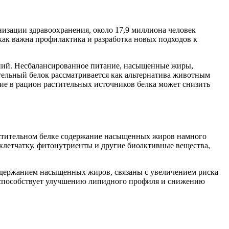
изации здравоохранения, около 17,9 миллиона человек
 как важна профилактика и разработка новых подходов к
аний. Несбалансированное питание, насыщенные жиры,
ительный белок рассматривается как альтернатива животным
ие в рацион растительных источников белка может снизить
растительном белке содержание насыщенных жиров намного
 клетчатку, фитонутриенты и другие биоактивные вещества,
содержанием насыщенных жиров, связаны с увеличением риска
ка способствует улучшению липидного профиля и снижению