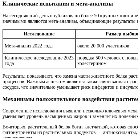
Клинические испытания и мета-анализы
На сегодняшний день опубликовано более 50 крупных клиниче
значимыми являются мета-анализы, объединяющие результаты 
Исследование
Размер выбор
Мета-анализ 2022 года
около 20 000 участников
Клиническое исследование 2023
порядка 500 человек с пов
года
холестерином
Результаты показывают, что замена части животного белка ра
процессов. Важным аспектом является также связываемая с ра
сосудов, что значительно уменьшает риск инфарктов и инсульто
Механизмы положительного воздействия растите
Современные исследования выявили несколько ключевых механ
уменьшает уровень насыщенных жиров и заменяет их полезн
Во-вторых, растительный белок богат клетчаткой, которая спо
фитонутриенты из растительных продуктов — антиоксиданты,
атеросклероза.