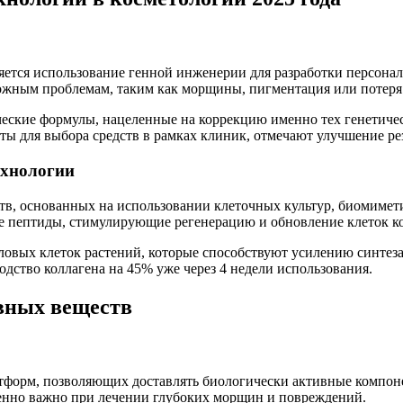
ется использование генной инженерии для разработки персонал
ожным проблемам, таким как морщины, пигментация или потеря
еские формулы, нацеленные на коррекцию именно тех генетичес
ы для выбора средств в рамках клиник, отмечают улучшение ре
ехнологии
дств, основанных на использовании клеточных культур, биомиме
ие пептиды, стимулирующие регенерацию и обновление клеток к
вых клеток растений, которые способствуют усилению синтеза к
дство коллагена на 45% уже через 4 недели использования.
вных веществ
форм, позволяющих доставлять биологически активные компоне
бенно важно при лечении глубоких морщин и повреждений.