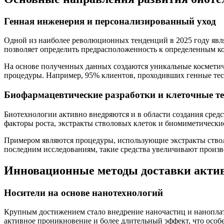
Генная инженерия и персонализированный уход
Одной из наиболее революционных тенденций в 2025 году явля
позволяет определить предрасположенность к определенным к
На основе полученных данных создаются уникальные косметич
процедуры. Например, 95% клиентов, проходивших генные тест
Биофармацевтические разработки и клеточные т
Биотехнологии активно внедряются и в области создания сре
факторы роста, экстракты стволовых клеток и биомиметическ
Примером являются процедуры, использующие экстракты стволо
последним исследованиям, такие средства увеличивают произво
Инновационные методы доставки акти
Носители на основе нанотехнологий
Крупным достижением стало внедрение наночастиц и наноплат
активное проникновение и более длительный эффект, что осо