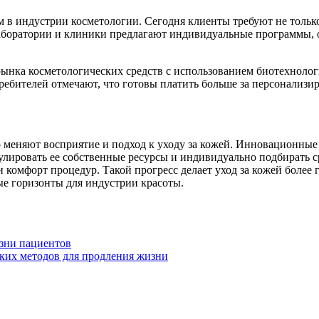
в индустрии косметологии. Сегодня клиенты требуют не только 
аборатории и клиники предлагают индивидуальные программы, 
рынка косметологических средств с использованием биотехноло
отребителей отмечают, что готовы платить больше за персонализ
 меняют восприятие и подход к уходу за кожей. Инновационные 
улировать ее собственные ресурсы и индивидуально подбирать ср
и комфорт процедур. Такой прогресс делает уход за кожей боле
ые горизонты для индустрии красоты.
изни пациентов
ских методов для продления жизни