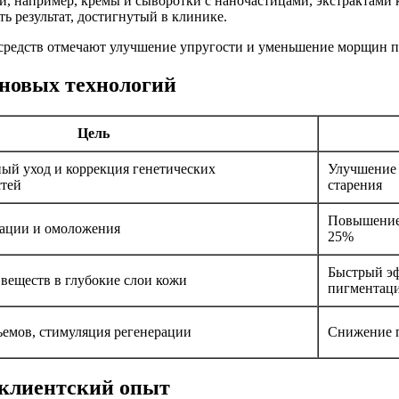
и, например, кремы и сыворотки с наночастицами, экстрактами 
 результат, достигнутый в клинике.
средств отмечают улучшение упругости и уменьшение морщин по
новых технологий
Цель
ый уход и коррекция генетических
Улучшение 
тей
старения
Повышение 
ации и омоложения
25%
Быстрый эф
веществ в глубокие слои кожи
пигментац
ъемов, стимуляция регенерации
Снижение п
 клиентский опыт