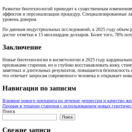
Развитие биотехнологий приводит к существенным изменениям 
эффектов и персонализации процедур. Специализированные л
уровень доверия.
По данным индустриальных исследований, к 2025 году объем 
достиг отметки в 15 миллиардов долларов. Более того, 78% п
Заключение
Новые биотехнологии в косметологии в 2025 году кардинально
признаками старения, но и глубоко восстанавливать кожу, стим
заметных и длительных результатов, повышается безопасность 
что отвечает запросам современного человека и открывает нов
Навигация по записям
Влияние нового препарата на лечение депрессии и качество ж
Прорыв в терапии старения с использованием новых генетиче
Поиск
Поиск
Свежие записи