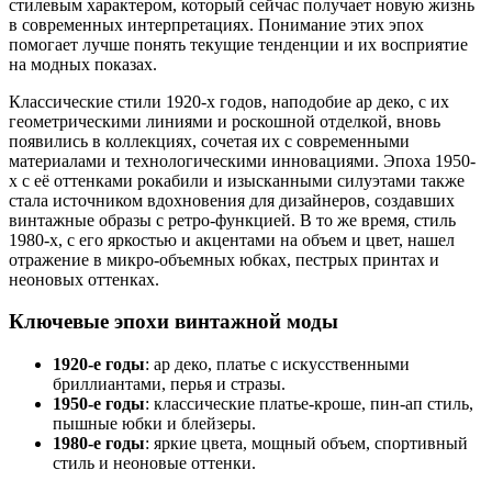
стилевым характером, который сейчас получает новую жизнь
в современных интерпретациях. Понимание этих эпох
помогает лучше понять текущие тенденции и их восприятие
на модных показах.
Классические стили 1920-х годов, наподобие ар деко, с их
геометрическими линиями и роскошной отделкой, вновь
появились в коллекциях, сочетая их с современными
материалами и технологическими инновациями. Эпоха 1950-
х с её оттенками рокабили и изысканными силуэтами также
стала источником вдохновения для дизайнеров, создавших
винтажные образы с ретро-функцией. В то же время, стиль
1980-х, с его яркостью и акцентами на объем и цвет, нашел
отражение в микро-объемных юбках, пестрых принтах и
неоновых оттенках.
Ключевые эпохи винтажной моды
1920-е годы
: ар деко, платье с искусственными
бриллиантами, перья и стразы.
1950-е годы
: классические платье-кроше, пин-ап стиль,
пышные юбки и блейзеры.
1980-е годы
: яркие цвета, мощный объем, спортивный
стиль и неоновые оттенки.