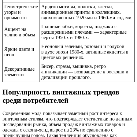
Геометрические
Ар деко мотивы, полоски, клетки,
узоры и
анимационные принты в коллекциях,
орнаменты
вдохновленных 1920-ми и 1960-ми годами.
Пышные юбки, корсеты, пиджаки с
Акцент на
расширенными плечами — характерные
талию и объем
черты 1950-х и 1980-х.
Неоновый зеленый, розовый и голубой —
Яркие цвета и
в духе эпохи 1980-х, активные акценты в
неон
цветовых решениях.
Бисер, стразы, вышивка, ретро-
Декоративные
аппликации — возвращение к роскоши и
элементы
детализации прошлого.
Популярность винтажных трендов
среди потребителей
Современная мода показывает заметный рост интереса к
винтажным стилям, что подтверждает статистика: по данным
исследований рынка, объем продаж винтажных товаров и
одежды с секонд-хенд вырос на 23% по сравнению с
предыдущим годом. Такая тенденция обусловлена как