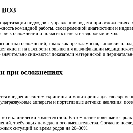
й ВОЗ
андартизации подходов к управлению родами при осложнениях,
важность командной работы, своевременной диагностики и инди
ь риск осложнений и повысить шансы на здоровый исход.
иагностики осложнений, таких как преэклампсия, гипоксия пло
елает акцент на важности повышения квалификации медицинског
о значительно снижаются показатели материнской и перинатально
и при осложнениях
ся внедрение систем скрининга и мониторинга для своевремен
 ультразвуковые аппараты и портативные датчики давления, по
 но и клинически компетентной. В этом плане повышается роль 
ений, требующих немедленного вмешательства. Согласно послед
ожных ситуаций во время родов на 20–30%.