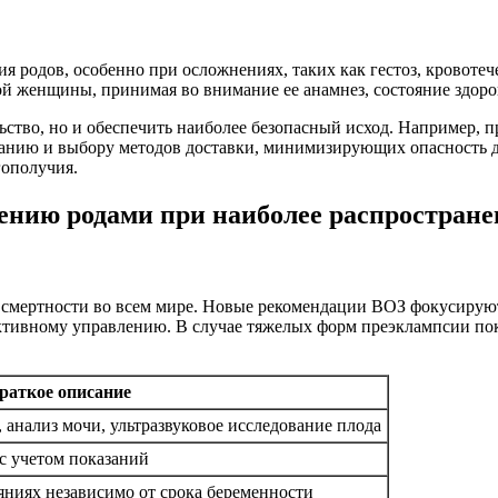
я родов, особенно при осложнениях, таких как гестоз, кровоте
ой женщины, принимая во внимание ее анамнез, состояние здоро
ьство, но и обеспечить наиболее безопасный исход. Например, 
ванию и выбору методов доставки, минимизирующих опасность д
гополучия.
ению родами при наиболее распростран
 смертности во всем мире. Новые рекомендации ВОЗ фокусирую
активному управлению. В случае тяжелых форм преэклампсии пок
раткое описание
 анализ мочи, ультразвуковое исследование плода
с учетом показаний
яниях независимо от срока беременности