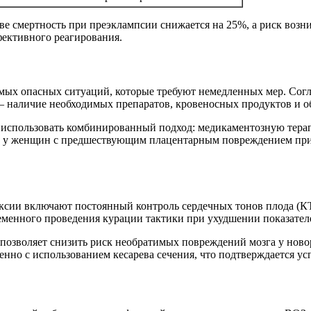
ве смертность при преэклампсии снижается на 25%, а риск воз
фективного реагирования.
амых опасных ситуаций, которые требуют немедленных мер. Согл
 наличие необходимых препаратов, кровеносных продуктов и о
использовать комбинированный подход: медикаментозную терап
х у женщин с предшествующим плацентарным повреждением при
сии включают постоянный контроль сердечных тонов плода (КТГ
еменного проведения курации тактики при ухудшении показател
 позволяет снизить риск необратимых повреждений мозга у ново
енно с использованием кесарева сечения, что подтверждается 