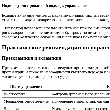
Индивидуализированный подход к управлению
Большое внимание уделяется индивидуализации тактики ведени
стратегию исходя из конкретного клинического сценария кажд
Этот подход позволяет не только снизить избыточное вмешател
риск судорог, предпочтение отдается быстрому госпитализиро
сокращает количество осложнений и повышает показатели бла
Практические рекомендации по управл
Преэклампсия и эклампсия
Преэклампсия остается одной из ведущих причин материнской
протеинурии, а также на необходимости быстрого перехода к 
магния с целью предотвращения судорог.
Шаги управления
К
Диагностика
Контроль артериального давления,
Медикаментозное лечение
Применение гидралазина, магния 
Доставка
Рекомендуется при тяжелых состо