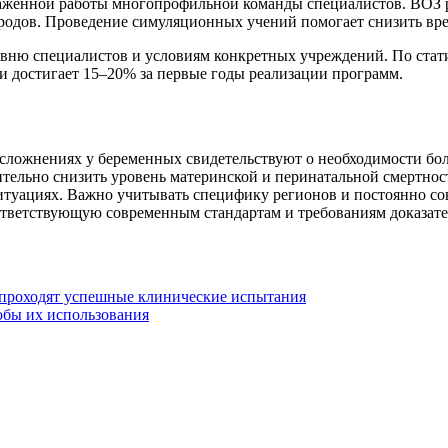
аженной работы многопрофильной команды специалистов. ВОЗ р
одов. Проведение симуляционных учений помогает снизить вре
ню специалистов и условиям конкретных учреждений. По стати
и достигает 15–20% за первые годы реализации программ.
ложнениях у беременных свидетельствуют о необходимости бол
ительно снизить уровень материнской и перинатальной смертнос
итуациях. Важно учитывать специфику регионов и постоянно с
ответствующую современным стандартам и требованиям доказат
 проходят успешные клинические испытания
обы их использования