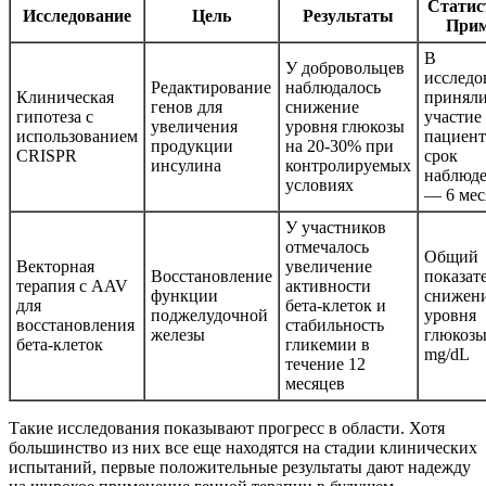
Статис
Исследование
Цель
Результаты
При
В
У добровольцев
исследо
Редактирование
наблюдалось
Клиническая
принял
генов для
снижение
гипотеза с
участие
увеличения
уровня глюкозы
использованием
пациент
продукции
на 20-30% при
CRISPR
срок
инсулина
контролируемых
наблюд
условиях
— 6 мес
У участников
отмечалось
Общий
Векторная
увеличение
Восстановление
показат
терапия с AAV
активности
функции
снижен
для
бета-клеток и
поджелудочной
уровня
восстановления
стабильность
железы
глюкозы
бета-клеток
гликемии в
mg/dL
течение 12
месяцев
Такие исследования показывают прогресс в области. Хотя
большинство из них все еще находятся на стадии клинических
испытаний, первые положительные результаты дают надежду