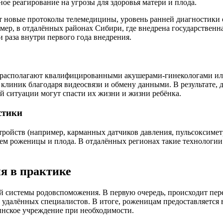
ое реагирование на угрозы для здоровья матери и плода.
уют новые протоколы телемедицины, уровень ранней диагностики 
ер, в отдалённых районах Сибири, где внедрена государственн
 раза внутри первого года внедрения.
е располагают квалифицированными акушерами-гинекологами и
 клиник благодаря видеосвязи и обмену данными. В результате,
й ситуации могут спасти их жизни и жизни ребёнка.
стики
ойств (например, карманных датчиков давления, пульсоксиметр
нием роженицы и плода. В отдалённых регионах такие технолог
я в практике
 системы родовспоможения. В первую очередь, происходит пере
 удалённых специалистов. В итоге, роженицам предоставляется
инское учреждение при необходимости.