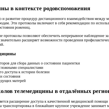
ины в контексте родовспоможения
 и развитие процедур дистанционного взаимодействия между м
родам. Эти протоколы включают в себя рекомендации по исполь
остояния рожениц.
ные протоколы позволяют обеспечить непрерывное наблюдение 
о значительно расширяет возможности проведения профилактич
ий.
едицины
оров для сбора данных о состоянии пациентки
отложными специалистами
о доступа к истории болезни
и состояния
удущих матерей
олов телемедицины в отдалённых регио
ется расширение доступа к качественной медицинской помощи д
а транспортировка в ближайшее крупное учреждение занимает м