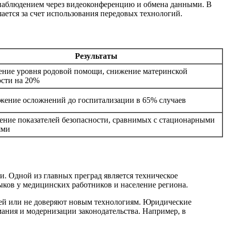
 наблюдением через видеоконференцию и обмена данными. В
шается за счет использования передовых технологий.
Результаты
ние уровня родовой помощи, снижение материнской
ости на 20%
жение осложнений до госпитализации в 65% случаев
ние показателей безопасности, сравнимых с стационарными
ями
. Одной из главных преград является техническое
ыков у медицинских работников и население региона.
цией или не доверяют новым технологиям. Юридические
мания и модернизации законодательства. Например, в