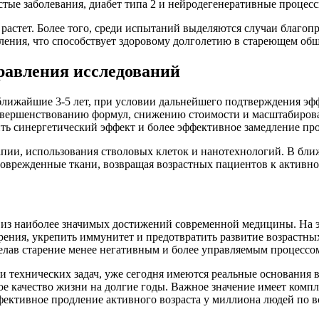
стые заболевания, диабет типа 2 и нейродегенеративные процесс
растет. Более того, среди испытаний выделяются случаи благо
ения, что способствует здоровому долголетию в стареющем общ
равления исследований
ближайшие 3-5 лет, при условии дальнейшего подтверждения эф
 совершенствованию формул, снижению стоимости и масштабиро
чить синергетический эффект и более эффективное замедление про
апии, использования стволовых клеток и нанотехнологий. В бл
 поврежденные ткани, возвращая возрастных пациентов к активн
м из наиболее значимых достижений современной медицины. На 
ения, укрепить иммунитет и предотвратить развитие возрастных
делав старение менее негативным и более управляемым процессо
и технических задач, уже сегодня имеются реальные основания в
кое качество жизни на долгие годы. Важное значение имеет ком
ективное продление активного возраста у миллиона людей по в