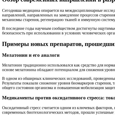
Сегодняша медицина опирается на междисциплинарные исследо
направлений, направленных на замедление процессов старени
механизмы старения, регенерацию тканей и иммунную систему
В последние годы научным сообществом достигнуты ощутимые 
безопасность при использовании в условиях человеческих орг
Примеры новых препаратов, прошедши
Мелатонин и его аналоги
Мелатонин традиционно использовался как средство для норма
основе мелатонина обладают потенциалом для снижения уровня
В одном из обширных клинических исследований, проведенных 
Результаты показали снижение уровня биомаркеров старения, 
общего состояния организма и повышенная мобилизация защит
Медикаменты против оксидативного стресса: то
Оксидативный стресс считается одним из ключевых факторов, 
современных биотехнологических методов, прошли успешные 