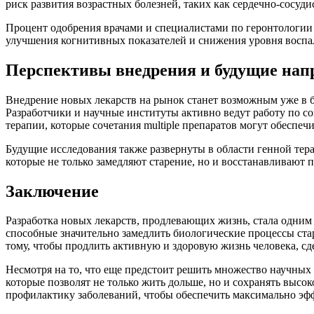
риск развития возрастных болезней, таких как сердечно-сосуди
Процент одобрения врачами и специалистами по геронтологии 
улучшения когнитивных показателей и снижения уровня воспал
Перспективы внедрения и будущие нап
Внедрение новых лекарств на рынок станет возможным уже в 
Разработчики и научные институты активно ведут работу по
терапии, которые сочетания multiple препаратов могут обеспе
Будущие исследования также развернуты в области генной тер
которые не только замедляют старение, но и восстанавливают
Заключение
Разработка новых лекарств, продлевающих жизнь, стала одни
способные значительно замедлить биологические процессы стар
тому, чтобы продлить активную и здоровую жизнь человека, с
Несмотря на то, что еще предстоит решить множество научных 
которые позволят не только жить дольше, но и сохранять высо
профилактику заболеваний, чтобы обеспечить максимально эфф