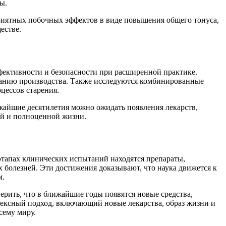
ы.
приятных побочных эффектов в виде повышения общего тонуса,
естве.
фективности и безопасности при расширенной практике.
ванию производства. Также исследуются комбинированные
цессов старения.
ижайшие десятилетия можно ожидать появления лекарств,
ой и полноценной жизни.
этапах клинических испытаний находятся препараты,
 болезней. Эти достижения доказывают, что наука движется к
м.
ерить, что в ближайшие годы появятся новые средства,
плексный подход, включающий новые лекарства, образ жизни и
сему миру.