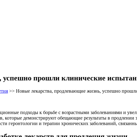
, успешно прошли клинические испытан
етия
>>
Новые лекарства, продлевающие жизнь, успешно прошл
ационные подходы к борьбе с возрастными заболеваниями и уве
, которые демонстрируют обещающие результаты в продлении зд
сти геронтологии и терапии хронических заболеваний, связанны
аботке лекарств для продления жизни