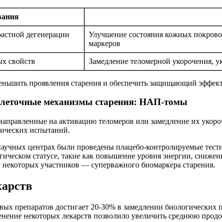
вания
растной дегенерации
Улучшение состояния кожных покрово
маркеров
ых свойств
Замедление теломерной укорочения, 
еньшить проявления старения и обеспечить защищающий эффект
клеточные механизмы старения: НАП-томы
направленные на активацию теломеров или замедление их укороч
нических испытаний.
научных центрах были проведены плацебо-контролируемые тестир
гическом статусе, такие как повышение уровня энергии, сниже
у некоторых участников — суперважного биомаркера старения.
карств
вых препаратов достигает 20-30% в замедлении биологических п
нение некоторых лекарств позволило увеличить среднюю продол