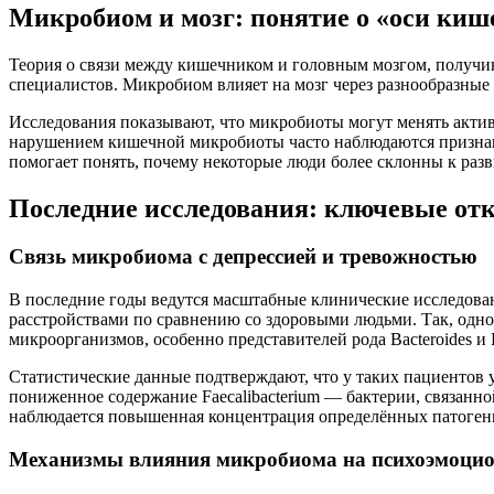
Микробиом и мозг: понятие о «оси киш
Теория о связи между кишечником и головным мозгом, получивш
специалистов. Микробиом влияет на мозг через разнообразны
Исследования показывают, что микробиоты могут менять актив
нарушением кишечной микробиоты часто наблюдаются признаки
помогает понять, почему некоторые люди более склонны к раз
Последние исследования: ключевые от
Связь микробиома с депрессией и тревожностью
В последние годы ведутся масштабные клинические исследова
расстройствами по сравнению со здоровыми людьми. Так, одно
микроорганизмов, особенно представителей рода Bacteroides и F
Статистические данные подтверждают, что у таких пациентов
пониженное содержание Faecalibacterium — бактерии, связанн
наблюдается повышенная концентрация определённых патоген
Механизмы влияния микробиома на психоэмоцио