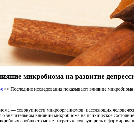
ияние микробиома на развитие депресс
ья
>>
Последние исследования показывают влияние микробиома 
биома — совокупности микроорганизмов, населяющих человеческ
т о значительном влиянии микробиома на психическое состояние 
икробных сообществ может играть ключевую роль в формировани