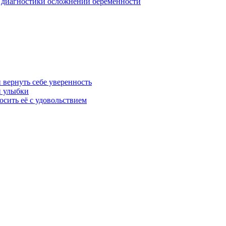
 диагностики осложнений беременности
 вернуть себе уверенность
й улыбки
осить её с удовольствием