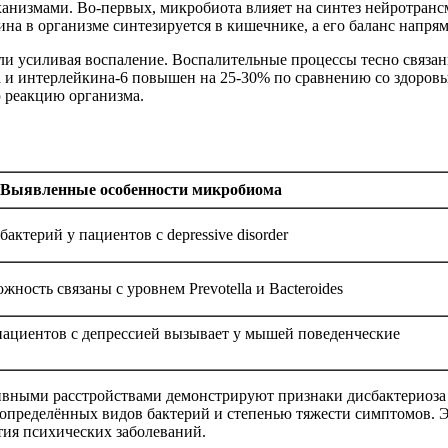
анизмами. Во-первых, микробиота влияет на синтез нейротрансм
на в организме синтезируется в кишечнике, а его баланс напря
и усиливая воспаление. Воспалительные процессы тесно связан
а и интерлейкина-6 повышен на 25-30% по сравнению со здоров
 реакцию организма.
Выявленные особенности микробиома
актерий у пациентов с depressive disorder
жность связаны с уровнем Prevotella и Bacteroides
ациентов с депрессией вызывает у мышей поведенческие
сивными расстройствами демонстрируют признаки дисбактериоза
определённых видов бактерий и степенью тяжести симптомов. Э
тия психических заболеваний.