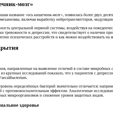
ечник-мозг»
ая название «ось кишечник-мозг», появилась более двух десяти
е механизмы, включая выработку нейротрансмиттеров, модуляц
ность центральной нервной системы, воздействуя на поведенчес
 тревожности и депрессии, что свидетельствует о наличии при
витию психических расстройств и как можно воздействовать на 
крытия
ния, направленные на выявление отличий в составе микробных 
 из крупных исследований показало, что у пациентов с депресс
aecalibacterium.
 уровень определённых бактерий значительно отличается: напр
ой с противовоспалительным эффектом. Аналогичные исследован
ных микроорганизмов и снижение уровня защитных видов.
нальное здоровье