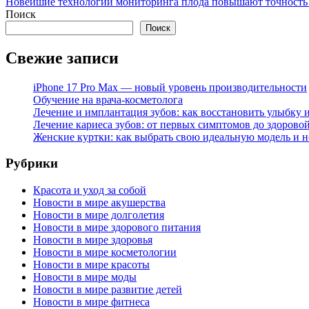
Новейшие технологии мониторинга плода повышают точность
Поиск
Поиск
Свежие записи
iPhone 17 Pro Max — новый уровень производительности
Обучение на врача-косметолога
Лечение и имплантация зубов: как восстановить улыбку и
Лечение кариеса зубов: от первых симптомов до здорово
Женские куртки: как выбрать свою идеальную модель и н
Рубрики
Красота и уход за собой
Новости в мире акушерства
Новости в мире долголетия
Новости в мире здорового питания
Новости в мире здоровья
Новости в мире косметологии
Новости в мире красоты
Новости в мире моды
Новости в мире развитие детей
Новости в мире фитнеса