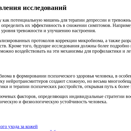
вления исследований
у как потенциальную мишень для терапии депрессии и тревожны
 определить их эффективность в снижении симптомов. Например
ию уровня тревожности и улучшению настроения.
изированных протоколов коррекции микробиома, а также разра
еств. Кроме того, будущие исследования должны более подробн
 можно воздействовать на эти механизмы для профилактики и ле
ома в формировании психического здоровья человека, в особе
тку нейротрансмиттеров создают сложную, но весьма многообе
ики и терапии психических расстройств, открывая путь к боле
ючевых факторов, определяющих индивидуальные стратегии вос
хическую и физиологическую устойчивость человека.
ого ухода за кожей