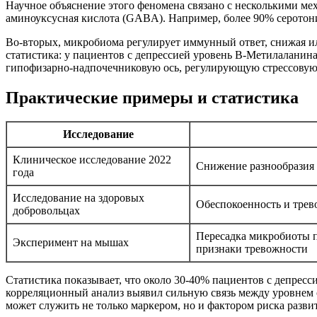
Научное объяснение этого феномена связано с несколькими мех
аминоуксусная кислота (GABA). Например, более 90% серотони
Во-вторых, микробиома регулирует иммунный ответ, снижая ил
статистика: у пациентов с депрессией уровень В-Метилаланин
гипофизарно-надпочечниковую ось, регулирующую стрессовую
Практические примеры и статистика
Исследование
Клиническое исследование 2022
Снижение разнообразия б
года
Исследование на здоровых
Обеспокоенность и трево
добровольцах
Пересадка микробиоты п
Эксперимент на мышах
признаки тревожности
Статистика показывает, что около 30-40% пациентов с депрес
корреляционный анализ выявил сильную связь между уровнем 
может служить не только маркером, но и фактором риска разви