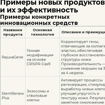
Примеры новых продуктов
и их эффективность
Примеры конкретных
инновационных средств
Название
Основная
Описание и преимущ
продукта
технология
Корректирует гены,
отвечающие за коллаг
Генная
эластин, обеспечивая
модификация
глубокое восстановле
RejuvaGene
на основе
структуры кожи.
CRISPR-Cas9
Производительность 
снижение морщин на 
за 4 недели.
Активирует процессы
регенерации, стимули
выработку новых клето
Экзосомы и
StemRenew
улучшая упругость и
стволовые
Plus
текстуру кожи. Результ
клетки
заметное омоложение