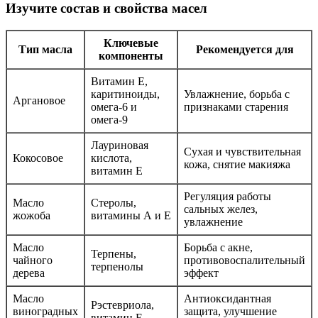
Изучите состав и свойства масел
Ключевые
Тип масла
Рекомендуется для
компоненты
Витамин Е,
каритиноиды,
Увлажнение, борьба с
Аргановое
омега-6 и
признаками старения
омега-9
Лауриновая
Сухая и чувствительная
Кокосовое
кислота,
кожа, снятие макияжа
витамин Е
Регуляция работы
Масло
Стеролы,
сальных желез,
жожоба
витамины А и Е
увлажнение
Масло
Борьба с акне,
Терпены,
чайного
противовоспалительный
терпенолы
дерева
эффект
Масло
Антиоксидантная
Рэстевриола,
виноградных
защита, улучшение
витамин Е