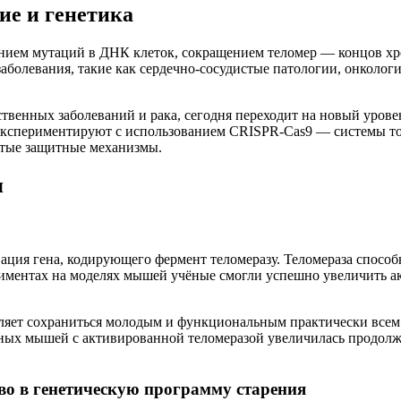
ие и генетика
лением мутаций в ДНК клеток, сокращением теломер — концов хр
аболевания, такие как сердечно-сосудистые патологии, онколо
дственных заболеваний и рака, сегодня переходит на новый уро
экспериментируют с использованием CRISPR-Cas9 — системы точ
ытые защитные механизмы.
я
ация гена, кодирующего фермент теломеразу. Теломераза спосо
риментах на моделях мышей учёные смогли успешно увеличить ак
оляет сохраниться молодым и функциональным практически всем 
ных мышей с активированной теломеразой увеличилась продолж
во в генетическую программу старения