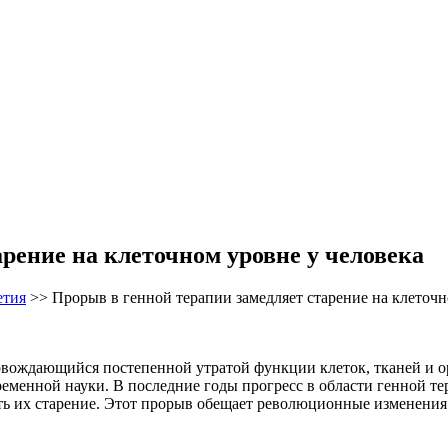
рение на клеточном уровне у человека
етия
>>
Прорыв в генной терапии замедляет старение на клеточн
вождающийся постепенной утратой функции клеток, тканей и ор
временной науки. В последние годы прогресс в области генной т
лять их старение. Этот прорыв обещает революционные изменен