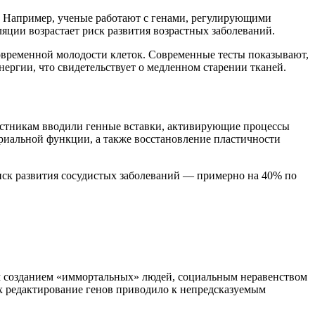
. Например, ученые работают с генами, регулирующими
яции возрастает риск развития возрастных заболеваний.
говременной молодости клеток. Современные тесты показывают,
ргии, что свидетельствует о медленном старении тканей.
частникам вводили генные вставки, активирующие процессы
дриальной функции, а также восстановление пластичности
риск развития сосудистых заболеваний — примерно на 40% по
м созданием «иммортальных» людей, социальным неравенством
х редактирование генов приводило к непредсказуемым