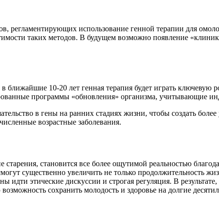
ов, регламентирующих использование генной терапии для омоло
тимости таких методов. В будущем возможно появление «клиник»
в ближайшие 10-20 лет генная терапия будет играть ключевую р
ированные программы «обновления» организма, учитывающие ин
тельство в гены на ранних стадиях жизни, чтобы создать более
очисленные возрастные заболевания.
е старения, становится все более ощутимой реальностью благод
смогут существенно увеличить не только продолжительность жиз
ы идти этические дискуссии и строгая регуляция. В результате,
возможность сохранить молодость и здоровье на долгие десятил