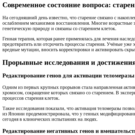
Современное состояние вопроса: старен
На сегодняшний день известно, что старение связано с накоп
ослаблением механизмов восстановления. Многие возрастные з
генетическую природу и связаны со старением клеток.
Генная терапия, которая ранее применялась для лечения насле
предотвратить или отсрочить процессы старения. Учёные уже 
вредные мутации, вносить корректировки и активировать скр
Прорывные исследования и достижени
Редактирование генов для активации теломеразы
Одним из первых крупных прорывов стала направленная актив
хромосом, сокращение которых связано со старением. В экспе
процессов старения клеток.
Такие исследования показали, что активация теломеразы позв
из Японии продемонстрировала, что у генных модифицирован
сегодня в клинических испытаниях на людях.
Редактирование негативных генов и вмешательст