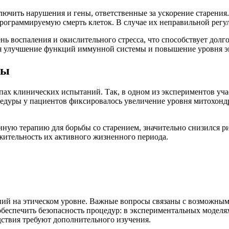
ючить нарушения и гены, ответственные за ускорение старения
рограммируемую смерть клеток. В случае их неправильной регул
нь воспаления и окислительного стресса, что способствует дол
я улучшение функций иммунной системы и повышение уровня эне
сы
апах клинических испытаний. Так, в одном из экспериментов у
оцедуры у пациентов фиксировалось увеличение уровня митохон
енную терапию для борьбы со старением, значительно снизился 
жительность их активного жизненного периода.
ний на этическом уровне. Важные вопросы связаны с возможны
беспечить безопасность процедур: в экспериментальных моделя
ствия требуют дополнительного изучения.