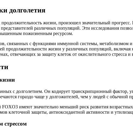
ки долголетия
 на продолжительность жизни, произошел значительный прогрес
едставителей различных популяций. Эти исследования позволил
повышенным пожизненным ресурсом.
ов, связанных с функциями иммунной системы, метаболизмом и
ней продолжительности жизни у различных популяций, включая 
нах, отвечающих за защиту клеток от окислительного стресса и 
сти
 жизни
язанных с долголетием. Он кодирует транскрипционный фактор
тречаются гораздо чаще у долгожителей, чем у людей с обычной
 FOXO3 имеют значительно меньший риск развития возрастных з
измов клеточной защиты, антиоксидантной активности и утилиз
м стрессом