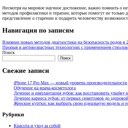
Несмотря на мировое научное достижение, важно помнить о н
методов профилактики и терапии, которые помогут не только д
представление о старении и подарить человечеству возможност
Навигация по записям
Влияние новых методов диагностики на безопасность родов в 
Прорыв в антивозрастных технологиях с применением стволов
Поиск
Поиск
Свежие записи
iPhone 17 Pro Max — новый уровень производительности
Обучение на врача-косметолога
Лечение и имплантация зубов: как восстановить улыбку и
Лечение кариеса зубов: от первых симптомов до здорово
Женские куртки: как выбрать свою идеальную модель и н
Рубрики
Красота и уход за собой