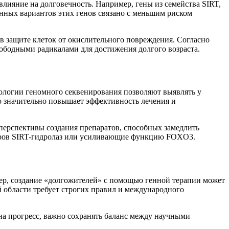
влияние на долговечность. Например, гены из семейства SIRT,
енных вариантов этих генов связано с меньшим риском
 защите клеток от окислительного повреждения. Согласно
вободными радикалами для достижения долгого возраста.
ологии геномного секвенирования позволяют выявлять у
 значительно повышает эффективность лечения и
перспективы создания препаратов, способных замедлить
торов SIRT-гидролаз или усиливающие функцию FOXO3.
ер, создание «долгожителей» с помощью генной терапии может
 области требует строгих правил и международного
на прогресс, важно сохранять баланс между научными