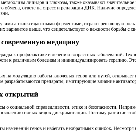
 метаболизм липидов и глюкозы, также оказывают значительное 
го обмена, ответе на стресс и репарации ДНК. Наличие определ
зни.
другими антиоксидантными ферментами, играют решающую роль в
их вариантов выше, что свидетельствует о важности борьбы с с
а современную медицину
дходы к профилактике и лечению возрастных заболеваний. Техн
сти к различным болезням и индивидуализировать терапию. Это
ных на модуляцию работы ключевых генов или путей, открывает 
 уже разрабатываются препараты, имитирующие влияние актива
ых открытий
ы о социальной справедливости, этике и безопасности. Наприм
 появлению новых видов дискриминации. Поэтому развитие этой
ты изменений генов и избегать необратимых ошибок. Несмотря 