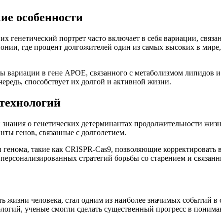
ие особенности
 их генетический портрет часто включает в себя вариации, св
онии, где процент долгожителей один из самых высоких в мире
ы вариации в гене APOE, связанного с метаболизмом липидов и
чередь, способствует их долгой и активной жизни.
 технологий
 знания о генетических детерминантах продолжительности жиз
нты генов, связанные с долголетием.
 генома, такие как CRISPR-Cas9, позволяющие корректировать 
 персонализированных стратегий борьбы со старением и связанн
ь жизни человека, стал одним из наиболее значимых событий в
логий, ученые смогли сделать существенный прогресс в поним