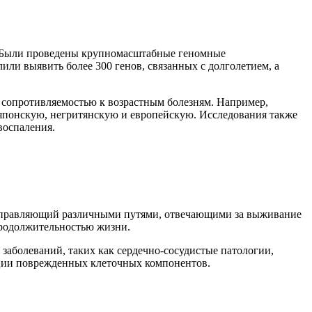
с. Были проведены крупномасштабные геномные
и выявить более 300 генов, связанных с долголетием, а
 сопротивляемостью к возрастным болезням. Например,
японскую, негритянскую и европейскую. Исследования также
воспаления.
, управляющий различными путями, отвечающими за выживание
 продолжительностью жизни.
аболеваний, таких как сердечно-сосудистые патологии,
ации поврежденных клеточных компонентов.