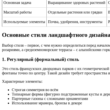
Основная задача
Выращивание здоровых растений
С
Масштаб работы
Отдельные растения или грядки
В
Используемые элементы
Почва, удобрения, инструменты
Р
Основные стили ландшафтного дизайн
Выбор стиля – первое, с чем нужно определиться перед началом
розариями, а средиземноморские террасы – с альпийскими гор
1. Регулярный (формальный) стиль
Это стиль французских дворцовых парков с их геометрической
фонтаны точно по центру. Такой дизайн требует пространства и
Характерные элементы:
Строгая симметрия во всём
Топиарные формы (фигурно подстриженные кусты и дере
Партерные газоны с сложными орнаментами
Использование мрамора, бронзы в декоре