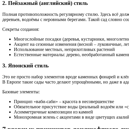
2. Пейзажный (английский) стиль
Полная противоположность регулярному стилю. Здесь всё долж
деревьев, водоёмы с неровными берегами. Такой сад словно со
Секреты создания:
Многослойные посадки (деревья, кустарники, многолетн
Акцент на сезонные изменения (весной – луковичные, лет
Использование местных, неприхотливых растений
Естественные материалы: дерево, необработанный камен
3. Японский стиль
Это не просто набор элементов вроде каменных фонарей и клён
В Европе такие сады часто делают упрощёнными, но даже в а
Базовые элементы:
Принцип «ваби-саби» – красота в несовершенстве
Обязательное присутствие воды (реальный водоём или «с
Асимметричные композиции из камней
Монохромная зелень с акцентами в виде цветущих азали