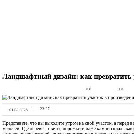
Ландшафтный дизайн: как превратить у
>>
>>
Новости Моды, Красоты и Здоровья
Разное
Ла
|
23:27
01.08.2025
Представьте, что вы выходите утром на свой участок, а перед в
мелочей. Где деревья, цветы, дорожки и даже камни складываю
которое превращает обычную территорию в место силы, красот