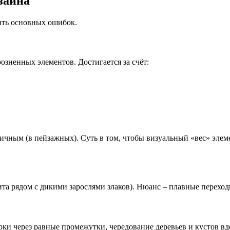
зайна
ать основных ошибок.
розненных элементов. Достигается за счёт:
чным (в пейзажных). Суть в том, чтобы визуальный «вес» элеме
а рядом с дикими зарослями злаков). Нюанс – плавные переходы
ки через равные промежутки, чередование деревьев и кустов в