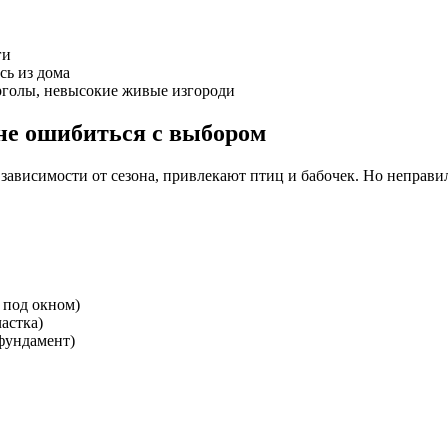
ги
сь из дома
рголы, невысокие живые изгороди
не ошибиться с выбором
 зависимости от сезона, привлекают птиц и бабочек. Но неправ
 под окном)
частка)
фундамент)