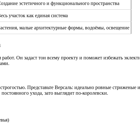
оздание эстетичного и функционального пространства
есь участок как единая система
астения, малые архитектурные формы, водоёмы, освещение
а
 работ. Он задаст тон всему проекту и поможет избежать эклект
ками.
 строгостью. Представьте Версаль: идеально ровные стриженые 
 постоянного ухода, зато выглядит по-королевски.
вья)