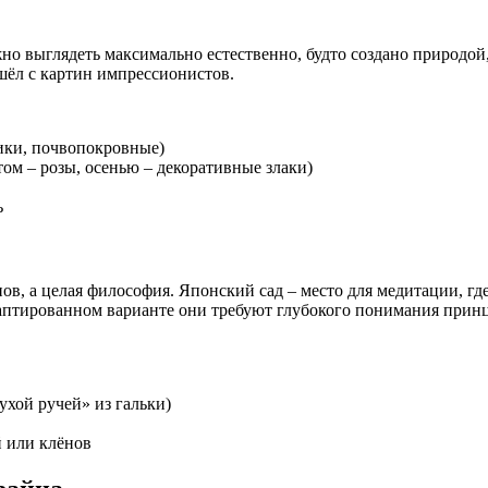
но выглядеть максимально естественно, будто создано природой
шёл с картин импрессионистов.
ики, почвопокровные)
ом – розы, осенью – декоративные злаки)
ь
ов, а целая философия. Японский сад – место для медитации, г
даптированном варианте они требуют глубокого понимания прин
ухой ручей» из гальки)
й или клёнов