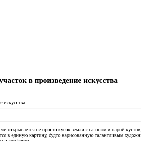
часток в произведение искусства
ндшафтный дизайн: как превратить участок в произведение искусств
ами открывается не просто кусок земли с газоном и парой кустов
тся в единую картину, будто нарисованную талантливым художни
ы и комфорта.