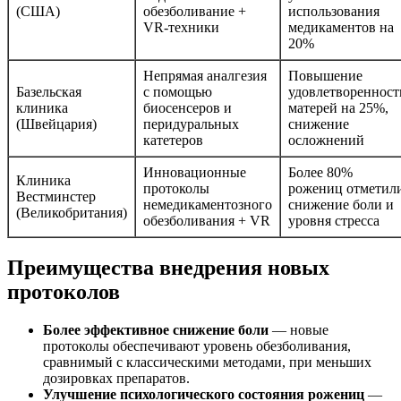
(США)
обезболивание +
использования
VR-техники
медикаментов на
20%
Непрямая аналгезия
Повышение
Базельская
с помощью
удовлетворенност
клиника
биосенсеров и
матерей на 25%,
(Швейцария)
перидуральных
снижение
катетеров
осложнений
Инновационные
Более 80%
Клиника
протоколы
рожениц отметил
Вестминстер
немедикаментозного
снижение боли и
(Великобритания)
обезболивания + VR
уровня стресса
Преимущества внедрения новых
протоколов
Более эффективное снижение боли
— новые
протоколы обеспечивают уровень обезболивания,
сравнимый с классическими методами, при меньших
дозировках препаратов.
Улучшение психологического состояния рожениц
—