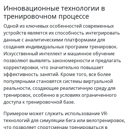
Инновационные технологии в
тренировочном процессе
Одной из ключевых особенностей современных
устройств является их способность интегрировать
данные с аналитическими платформами для
создания индивидуальных программ тренировок.
Искусственный интеллект и машинное обучение
позволяют выявлять закономерности и предлагать
корректировки, что значительно повышает
эффективность занятий. Кроме того, все более
популярными становятся системы виртуальной
реальности, создающие реалистичную среду для
тренировок, особенно в условиях ограниченного
доступа к тренировочной базе.
Примером может служить использование VR-
технологий для симуляции бега или велотренировок,
что позволяет спортсменам тренироваться в