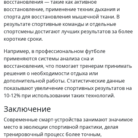
восстановления — такие как активное
восстановление, применение техник дыхания и
спорта для восстановления мышечной ткани. В
результате спортивные команды и отдельные
спортсмены достигают лучших результатов за более
короткие сроки.
Например, в профессиональном футболе
применяются системы анализа сна и
восстановления, что помогает тренерам принимать
решения о необходимости отдыха или
дополнительной работы. Статистические данные
показывают увеличение спортивных результатов на
10-12% при использовании таких технологий.
Заключение
Современные смарт-устройства занимают значимое
место в эволюции спортивной практики, делая
тренировочный процесс более точным,