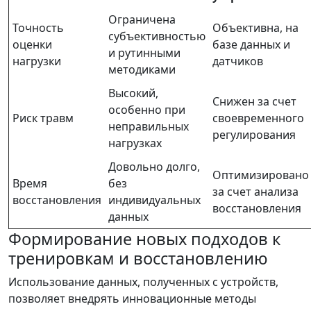
Ограничена
Точность
Объективна, на
субъективностью
оценки
базе данных и
и рутинными
нагрузки
датчиков
методиками
Высокий,
Снижен за счет
особенно при
Риск травм
своевременного
неправильных
регулирования
нагрузках
Довольно долго,
Оптимизировано
Время
без
за счет анализа
восстановления
индивидуальных
восстановления
данных
Формирование новых подходов к
тренировкам и восстановлению
Использование данных, полученных с устройств,
позволяет внедрять инновационные методы