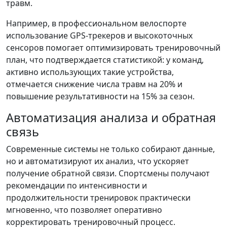
травм.
Например, в профессиональном велоспорте
использование GPS-трекеров и высокоточных
сенсоров помогает оптимизировать тренировочный
план, что подтверждается статистикой: у команд,
активно использующих такие устройства,
отмечается снижение числа травм на 20% и
повышение результативности на 15% за сезон.
Автоматизация анализа и обратная
связь
Современные системы не только собирают данные,
но и автоматизируют их анализ, что ускоряет
получение обратной связи. Спортсмены получают
рекомендации по интенсивности и
продолжительности тренировок практически
мгновенно, что позволяет оперативно
корректировать тренировочный процесс.