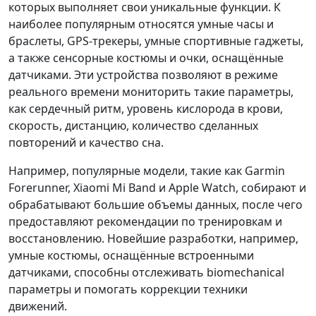
которых выполняет свои уникальные функции. К
наиболее популярным относятся умные часы и
браслеты, GPS-трекеры, умные спортивные гаджеты,
а также сенсорные костюмы и очки, оснащённые
датчиками. Эти устройства позволяют в режиме
реального времени мониторить такие параметры,
как сердечный ритм, уровень кислорода в крови,
скорость, дистанцию, количество сделанных
повторений и качество сна.
Например, популярные модели, такие как Garmin
Forerunner, Xiaomi Mi Band и Apple Watch, собирают и
обрабатывают большие объемы данных, после чего
предоставляют рекомендации по тренировкам и
восстановлению. Новейшие разработки, например,
умные костюмы, оснащённые встроенными
датчиками, способны отслеживать biomechanical
параметры и помогать коррекции техники
движений.