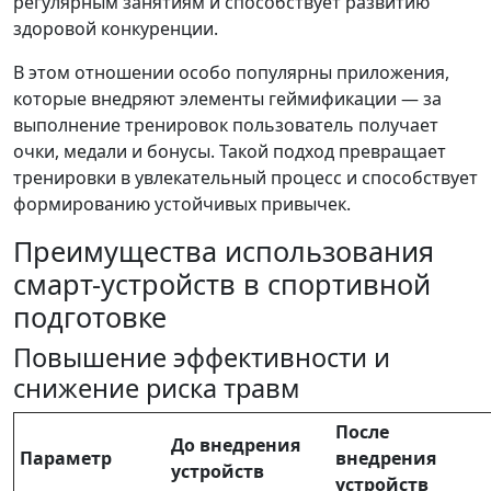
регулярным занятиям и способствует развитию
здоровой конкуренции.
В этом отношении особо популярны приложения,
которые внедряют элементы геймификации — за
выполнение тренировок пользователь получает
очки, медали и бонусы. Такой подход превращает
тренировки в увлекательный процесс и способствует
формированию устойчивых привычек.
Преимущества использования
смарт-устройств в спортивной
подготовке
Повышение эффективности и
снижение риска травм
После
До внедрения
Параметр
внедрения
устройств
устройств