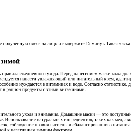
те полученную смесь на лицо и выдержите 15 минут. Такая маска
 зимой
 правила ежедневного ухода. Перед нанесением маски кожа дол
омендуется нанести увлажняющий или питательный крем, адапти
 особенно нуждаются в витаминах и воде. Согласно статистике,
т в рацион продукты с этими витаминами.
лнительного ухода и внимания. Домашние маски — это доступны
е. Использование натуральных ингредиентов, таких как мед, авока
сок, соблюдение правил гигиены и сбалансированного питания п
вой к негативным зимним факторам.