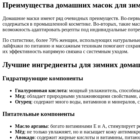
Преимущества домашних масок для зим
Домашние маски имеют ряд очевидных преимуществ. Во-первых,
содержаться в промышленной косметике. Во-вторых, такие мас
возможность адаптировать рецепты под индивидуальные потре
По статистике, более 70% женщин, использующих натуральные
лайфхаки по питанию и массажным техникам помогают сохрани
их эффективность напрямую связана с системным уходом.
Лучшие ингредиенты для зимних дома
Гидратирующие компоненты
Гиалуроновая кислота
: мощный увлажнитель, способный
Мед
: обладает природными увлажняющими свойствами, а 
Огурец
: содержит много воды, витаминов и минералов,
Питательные компоненты
Масло арганы
: богато витаминами Е и А, стимулирует р
Мёд
: не только увлажняет, но и насыщает кожу антимик
Авокадо
: содержит жирные кислоты и витамины, питаю