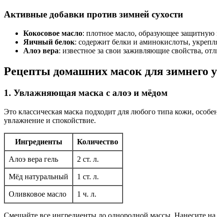
Активные добавки против зимней сухости
Кокосовое масло
: плотное масло, образующее защитную
Яичный белок
: содержит белки и аминокислоты, укрепля
Алоэ вера
: известное за свои заживляющие свойства, от
Рецепты домашних масок для зимнего у
1. Увлажняющая маска с алоэ и мёдом
Это классическая маска подходит для любого типа кожи, особе
увлажнение и спокойствие.
Ингредиенты
Количество
Алоэ вера гель
2 ст. л.
Мёд натуральный
1 ст. л.
Оливковое масло
1 ч. л.
Смешайте все ингредиенты до однородной массы. Нанесите на 