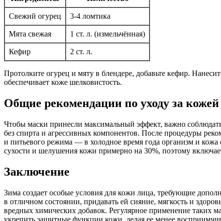
Свежий огурец
3-4 ломтика
Мята свежая
1 ст. л. (измельчённая)
Кефир
2 ст. л.
Протолките огурец и мяту в блендере, добавьте кефир. Нанеси
обеспечивает коже шелковистость.
Общие рекомендации по уходу за кожей
Чтобы маски принесли максимальный эффект, важно соблюдать
без спирта и агрессивных компонентов. После процедуры рек
и питьевого режима — в холодное время года организм и кожа
сухости и шелушения кожи примерно на 30%, поэтому включае
Заключение
Зима создает особые условия для кожи лица, требующие допо
в отличном состоянии, придавать ей сияние, мягкость и здоровь
вредных химических добавок. Регулярное применение таких ма
укрепить защитные функции кожи, делая ее менее восприимчи