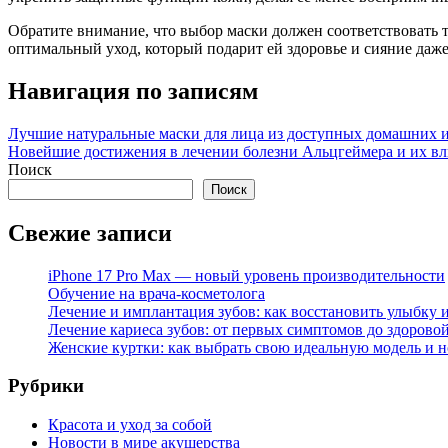
Обратите внимание, что выбор маски должен соответствовать 
оптимальный уход, который подарит ей здоровье и сияние даж
Навигация по записям
Лучшие натуральные маски для лица из доступных домашних 
Новейшие достижения в лечении болезни Альцгеймера и их вл
Поиск
Поиск
Свежие записи
iPhone 17 Pro Max — новый уровень производительности
Обучение на врача-косметолога
Лечение и имплантация зубов: как восстановить улыбку и
Лечение кариеса зубов: от первых симптомов до здорово
Женские куртки: как выбрать свою идеальную модель и н
Рубрики
Красота и уход за собой
Новости в мире акушерства