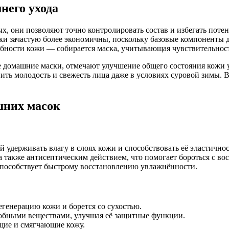
него ухода
 они позволяют точно контролировать состав и избегать потен
ки зачастую более экономичны, поскольку базовые компоненты д
бности кожи — собирается маска, учитывающая чувствительност
 домашние маски, отмечают улучшение общего состояния кожи у
ть молодость и свежесть лица даже в условиях суровой зимы. 
шних масок
 удерживать влагу в слоях кожи и способствовать её эластичнос
также антисептическим действием, что помогает бороться с во
 способствует быстрому восстановлению увлажнённости.
егенерацию кожи и борется со сухостью.
робными веществами, улучшая её защитные функции.
щие и смягчающие кожу.