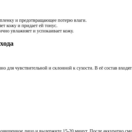
 пленку и предотвращающее потерю влаги.
ет кожу и придает ей тонус.
лично увлажняет и успокаивает кожу.
хода
нно для чувствительной и склонной к сухости. В её состав вход
очищенное лицо и выдержите 15-20 минут. После аккуратно смо